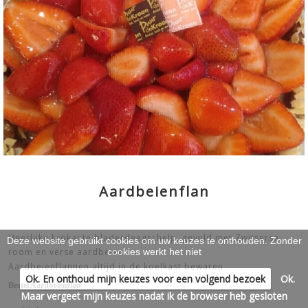
WARME GERECHTEN & KOUDE
SCHOTELS
>
WERKEN & LEREN
>
Aardbeienflan
Heerlijke krokante bladerdeegschelp, gevuld met Zwitserse
Deze website gebruikt cookies om uw keuzes te onthouden. Zonder
cookies werkt het niet
room en verse aardbeien.
Aardbeienflannen altijd in de koelkast bewaren
Ok. En onthoud mijn keuzes voor een volgend bezoek
Ok.
Bestel Aardbeienflan
Maar vergeet mijn keuzes nadat ik de browser heb gesloten