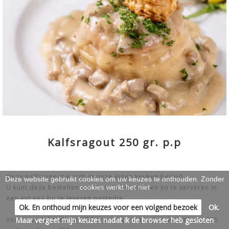
WARME GERECHTEN & KOUDE
SCHOTELS
>
WERKEN & LEREN
>
Kalfsragout 250 gr. p.p
Onze kalfsragout wordt in onze eigen keuken bereid.
Deze website gebruikt cookies om uw keuzes te onthouden. Zonder
cookies werkt het niet
U kunt deze bestellen om thuis te verwarmen en te serveren in
een evt een bij te leveren pasteitje.
Ok. En onthoud mijn keuzes voor een volgend bezoek
Ok.
Maar vergeet mijn keuzes nadat ik de browser heb gesloten
Voorheen rekende wij 150 gram p.p., dit is per december 2025