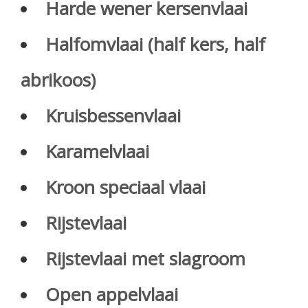
Harde wener kersenvlaai
Halfomvlaai (half kers, half
abrikoos)
Kruisbessenvlaai
Karamelvlaai
Kroon speciaal vlaai
Rijstevlaai
Rijstevlaai met slagroom
Open appelvlaai