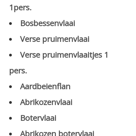
1pers.
Bosbessenvlaai
Verse pruimenvlaai
Verse pruimenvlaaitjes 1
pers.
Aardbeienflan
Abrikozenvlaai
Botervlaai
Abrikozen botervlaai