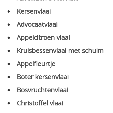
Kersenvlaai
Advocaatvlaai
Appelcitroen vlaai
Kruisbessenvlaai met schuim
Appelfleurtje
Boter kersenvlaai
Bosvruchtenvlaai
Christoffel vlaai