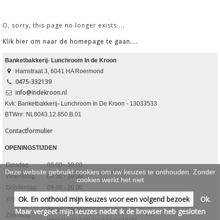
SCHOTELS
>
O, sorry, this page no longer exists....
WERKEN & LEREN
>
Klik hier om naar de homepage te gaan....
Banketbakkerij- Lunchroom In de Kroon
Hamstraat 3, 6041 HA Roermond
0475-332139
info@indekroon.nl
Kvk: Banketbakkerij- Lunchroom In De Kroon - 13033533
BTWnr: NL8043.12.850.B.01
Contactformulier
OPENINGSTIJDEN
Dinsdag
09.00 - 18.00
Deze website gebruikt cookies om uw keuzes te onthouden. Zonder
Woensdag
09.00 - 18.00
cookies werkt het niet
Donderdag
09.00 - 20.00
Ok. En onthoud mijn keuzes voor een volgend bezoek
Ok.
Vrijdag
09.00 - 18.00
Maar vergeet mijn keuzes nadat ik de browser heb gesloten
08.00 - 18.00
Zaterdag