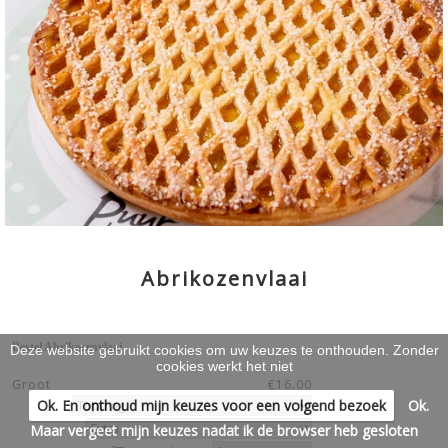
WARME GERECHTEN & KOUDE
SCHOTELS
>
WERKEN & LEREN
>
Abrikozenvlaai
Bestel Abrikozenvlaai
Deze website gebruikt cookies om uw keuzes te onthouden. Zonder
cookies werkt het niet
Groot
€16.00
Ok. En onthoud mijn keuzes voor een volgend bezoek
Ok.
Maar vergeet mijn keuzes nadat ik de browser heb gesloten